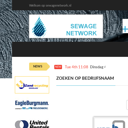
Welkom op sewagenetwork.nl
NEWS
Tue 4th 11:08
Dinsdag 4 augustus ka
NEW
ZOEKEN OP BEDRIJFSNAAM