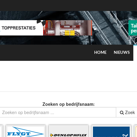
HOME
NIEUWS
ns op smog door ozon
Zoeken op bedrijfsnaam:
Zoek