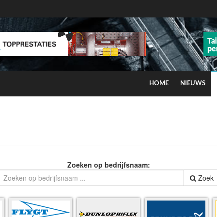
HOME
NIEUWS
ns op smog door ozon
Zoeken op bedrijfsnaam:
Zoek