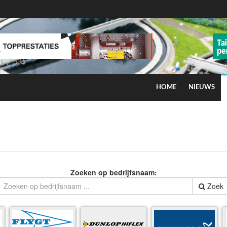
HOME
NIEUWS
ns op smog door ozon
Zoeken op bedrijfsnaam:
Zoek