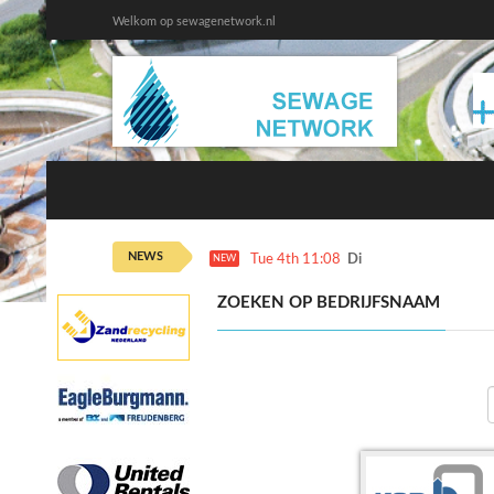
Welkom op sewagenetwork.nl
NEWS
Tue 4th 11:08
Dinsdag 4 augustus ka
NEW
ZOEKEN OP BEDRIJFSNAAM