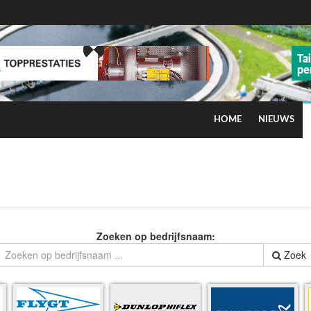
HOME
NIEUWS
ns op smog door ozon
Zoeken op bedrijfsnaam:
Zoek