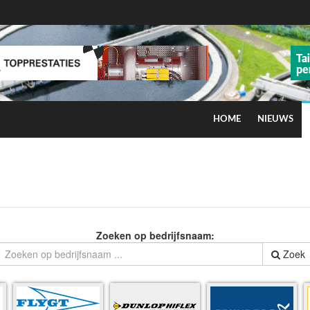
HOME
NIEUWS
ns op smog door ozon
Zoeken op bedrijfsnaam:
Zoek