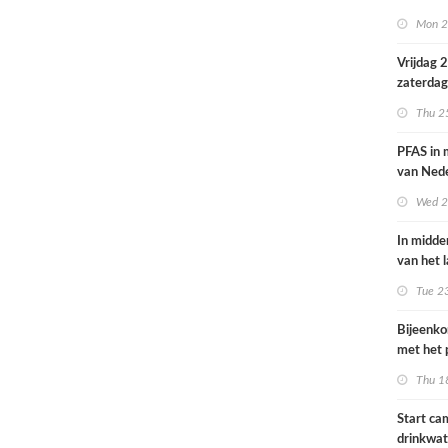
volksgez
Mon 2
Vrijdag 
zaterdag
op smog 
Thu 2
PFAS in
van Ned
vrouwen
Wed 2
In midde
van het 
smog do
Tue 2
Bijeenk
met het 
op 25 jun
Thu 1
Start c
drinkwat