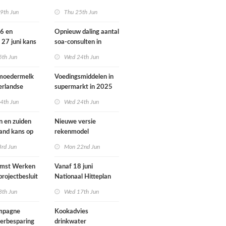
ondheid
dieren vooral buiten
9th Jun
Thu 25th Jun
Europa
26 en
Opnieuw daling aantal
 27 juni kans
soa-consulten in
door ozon
2025, aantal
5th Jun
Wed 24th Jun
gonorroe en syfilis
diagnoses stabiel
 moedermelk
Voedingsmiddelen in
hoog
erlandse
supermarkt in 2025
iets verbeterd
4th Jun
Wed 24th Jun
n en zuiden
Nieuwe versie
land kans op
rekenmodel
or ozon
luchtkwaliteit
3rd Jun
Mon 22nd Jun
Geomilieu ISL3a
omst Werken
Vanaf 18 juni
projectbesluit
Nationaal Hitteplan
i
actief in heel
8th Jun
Wed 17th Jun
Nederland
ampagne
Kookadvies
erbesparing
drinkwater