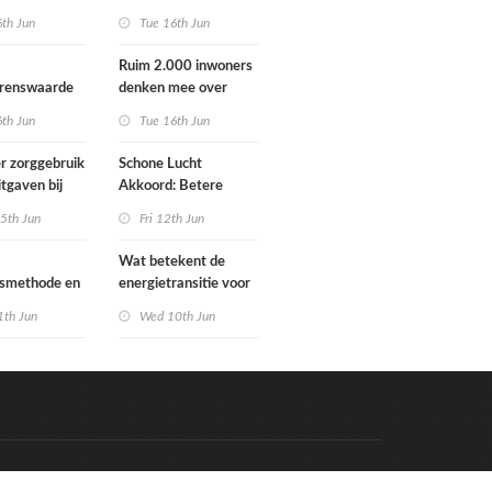
Schoorlstraat en
6th Jun
Tue 16th Jun
Werengouw voorbij
Ruim 2.000 inwoners
grenswaarde
denken mee over
hgas
toekomst
6th Jun
Tue 16th Jun
waterbeheer
r zorggebruik
Schone Lucht
itgaven bij
Akkoord: Betere
 die
luchtkwaliteit in 2030
5th Jun
Fri 12th Jun
n in
leidt tot meer
e situatie
gezondheidswinst
Wat betekent de
gsmethode en
energietransitie voor
ste MPG-
u? Ontdek het tijdens
1th Jun
Wed 10th Jun
 werking
de Schakeldagen
Code & Hosted by:
e Meern Multimedia
VDVO
Contact