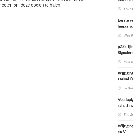
Nationaa
moeten om deze doelen te halen.
actief in
Thu 9t
midden e
Nederla
Eerste v
leergan
professio
Wed 8
septembe
pZZs-lij
Signaleri
stoffen 
Mon 6t
onderzo
Wijzigin
stelsel
per 1 jul
Fri 3rd
Voorlopi
schatting
verhoogd
Thu 2n
zien tijd
juni
Wijziging
en VI