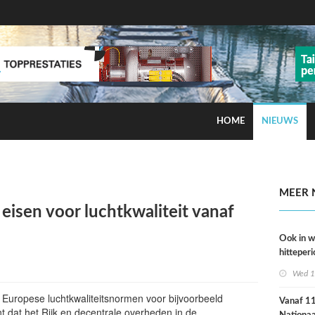
HOME
NIEUWS
ns op smog door ozon
MEER 
eisen voor luchtkwaliteit vanaf
Ook in 
hitteperi
meer ste
Wed 1
dan ver
Europese luchtkwaliteitsnormen voor bijvoorbeeld
Vanaf 11 
ent dat het Rijk en decentrale overheden in de