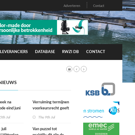
Adverteren
Contact
LEVERANCIERS
DATABASE
RWZI DB
CONTACT
NIEUWS
week na
Verruiming termijnen
ode eind juni
voorkeursrecht geeft
rfgevallen
gemeenten meer grip
5th Jul
Thu 9th Jul
wacht
op grond
juli
Van puzzel tot