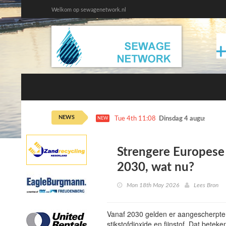
Welkom op sewagenetwork.nl
NEWS
Tue 4th 11:08
Dinsdag 4 augustus ka
NEW
Strengere Europese 
2030, wat nu?
Mon 18th May 2026
Lees Bron
Vanaf 2030 gelden er aangescherpte 
stikstofdioxide en fijnstof. Dat betek