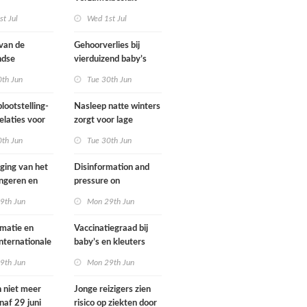
gsregeling
Omgevingswet IenW
t Jul
Wed 1st Jul
bodem en water 2026
 van de
Gehoorverlies bij
ndse
vierduizend baby’s
g heeft
snel ontdekt
0th Jun
Tue 30th Jun
met
ie over
lootstelling-
Nasleep natte winters
eid
elaties voor
zorgt voor lage
ens in
hoeveelheid nitraat
0th Jun
Tue 30th Jun
nd
onder
derogatiebedrijven,
jging van het
Disinformation and
effect afbouw
ongeren en
pressure on
derogatie nog niet
assenen dat
international
9th Jun
Mon 29th Jun
zichtbaar
h fietst
cooperation pose
major international
matie en
Vaccinatiegraad bij
threats to public
internationale
baby’s en kleuters
health in the
rking grote
licht gedaald, bij
9th Jun
Mon 29th Jun
Netherlands
ionale
tieners gestegen
en voor
n niet meer
Jonge reizigers zien
ndse
naf 29 juni
risico op ziekten door