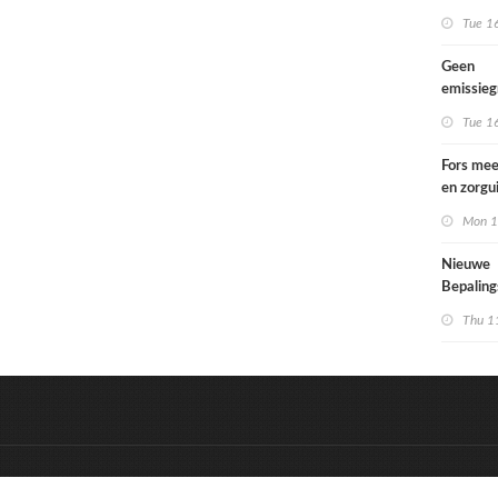
Tue 1
Geen
emissie
voor lac
Tue 1
Fors mee
en zorgu
kinderen
Mon 1
opgroeie
kwetsbar
Nieuwe
Bepalin
aangepa
Thu 1
eisen in
&
Onderdeel van:
BrancheConnect
D