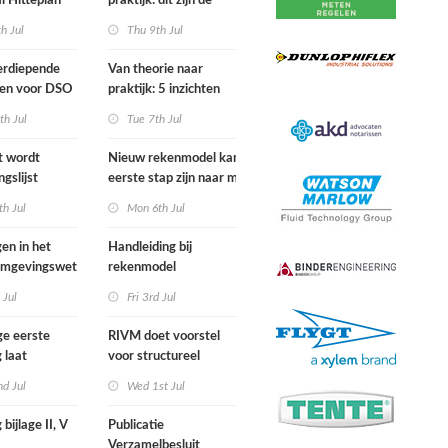
l Hitteplan
praktijk: dit zijn de
 zuiden,
belangrijkste inzichten
h Jul
Thu 9th Jul
n oosten van
van de IPLO
nd
Schakeldagen
erdiepende
Van theorie naar
gen voor DSO
praktijk: 5 inzichten
nal in
voor een succesvol
th Jul
Tue 7th Jul
r van start
projectbesluit
st wordt
Nieuw rekenmodel kan
ngslijst
eerste stap zijn naar meer
in Europees
duidelijkheid over
h Jul
Mon 6th Jul
ek
gewasbeschermingsmiddelen
en woonafstand
gen in het
Handleiding bij
 Omgevingswet
rekenmodel
i 2026
plankostenscan
 Jul
Fri 3rd Jul
beschikbaar
ge eerste
RIVM doet voorstel
 laat
voor structureel
e sterfte
meten chemische
d Jul
Wed 1st Jul
ens hittegolf in
stoffen bij inwoners
van Nederland
 bijlage II, V
Publicatie
Verzamelbesluit