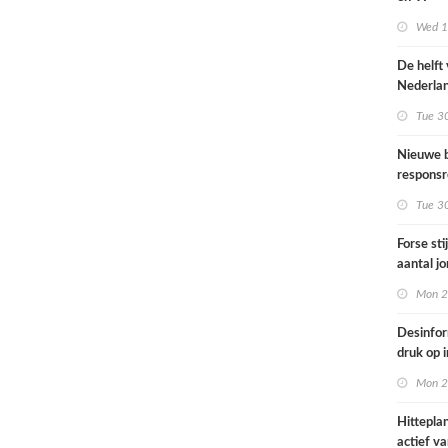
Omgevin
Wed 1s
De helft
Nederla
bevolkin
Tue 3
moeite 
informat
Nieuwe b
gezondh
responsr
luchthav
Tue 3
Nederla
Forse sti
aantal j
jongvolw
Mon 2
elektrisc
Desinfor
druk op 
samenwe
Mon 2
internat
dreiging
Hittepla
Nederla
actief va